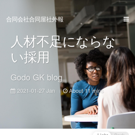
合同会社合同屋社外報
人材不足にならな
い採用
Godo GK blog
2021-01-27 Jan
About 11 mins