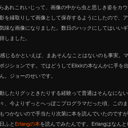
honからあれこれいじって、画像の中から虫と思しき姿を
影を縁取りして画像として保存するようにしたので、ア
気味な画像になりました。数日のハックにしてはいいギャラ
得しました。
めきを感じるかといえば、まあそんなことはないのも事実。
ジションです。ではどうしてElixirの本なんかに手
ん。ジョーのせいです。
動したりグッときたりする経験って普通はそんなにない
々、今よりずっとへっぽこプログラマだった頃、このま
もつかないので手当たり次第に本を読んでいたのですが
日ふと
Erlangの本
を読んでみたんです。Erlangはなん