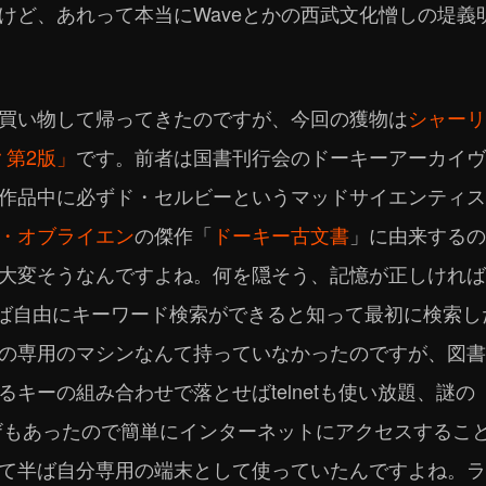
けど、あれって本当にWaveとかの西武文化憎しの堤義
買い物して帰ってきたのですが、今回の獲物は
シャーリ
r 第2版」
です。前者は国書刊行会のドーキーアーカイヴ
作品中に必ずド・セルビーというマッドサイエンティス
・オブライエン
の傑作「
ドーキー古文書
」に由来するの
大変そうなんですよね。何を隠そう、記憶が正しければ
すれば自由にキーワード検索ができると知って最初に検索
の専用のマシンなんて持っていなかったのですが、図書
ーの組み合わせで落とせばtelnetも使い放題、謎の（おそ
ザもあったので簡単にインターネットにアクセスするこ
て半ば自分専用の端末として使っていたんですよね。ラ