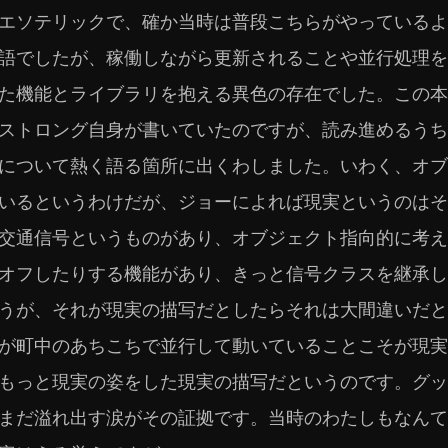
エソテリックで、確か当時は普段こちらがやっているよ
語でしたが、稼働しながら更新されることや並行処理を
た機能とライブラリを抱える異色の存在でした。この本はそ
ストロング自身が書いていたのですが、読み進めるうちに突
について熱く語る箇所に出くわしました。いわく、オブ
いるというわけだが、ジョーによれば現実というのはそ
交通信号というものがあり、オブジェクト指向的に考え
オフしたりする機能があり、きっと信号クラスを継承し
うが、それが現実の描写だとしたらそれは大間違いだと
が町中のあちこちで並行して動いていることこそが現実
もっと現実の姿をした現実の描写だというのです。グッ
まだ溢れ出す涙がその証拠です。当時のわたしもなんて