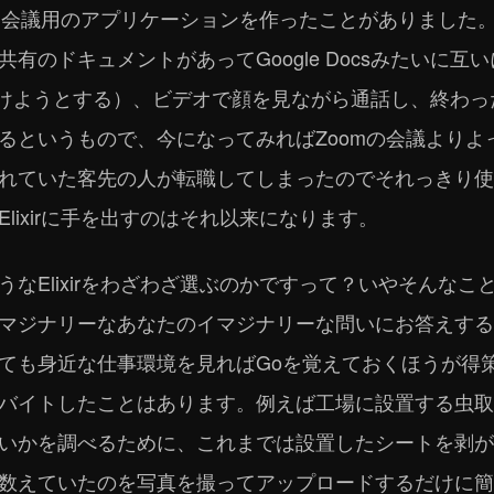
ビデオ会議用のアプリケーションを作ったことがありまし
有のドキュメントがあってGoogle Docsみたいに
で衝突を避けようとする）、ビデオで顔を見ながら通話し、終
るというもので、今になってみればZoomの会議よりよ
れていた客先の人が転職してしまったのでそれっきり使
lixirに手を出すのはそれ以来になります。
なElixirをわざわざ選ぶのかですって？いやそんな
マジナリーなあなたのイマジナリーな問いにお答えする
も身近な仕事環境を見ればGoを覚えておくほうが得策で
バイトしたことはあります。例えば工場に設置する虫取
いかを調べるために、これまでは設置したシートを剥が
数えていたのを写真を撮ってアップロードするだけに簡